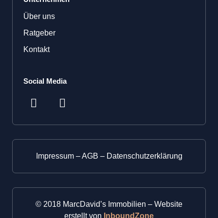
Über uns
Ratgeber
Kontakt
Social Media
F
I
a
n
c
s
e
t
b
a
o
g
Impressum
–
AGB
–
Datenschutzerklärung
o
r
k
a
m
© 2018 MarcDavid’s Immobilien – Website
erstellt von
InboundZone