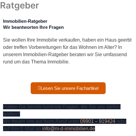
Ratgeber
Zum
Inhalt
springen
Immobilien-Ratgeber
Wir beantworten Ihre Fragen
Sie wollen Ihre Immobilie verkaufen, haben ein Haus geerbt
oder treffen Vorbereitungen für das Wohnen im Alter? In
unserem Immobilien-Ratgeber beraten wir Sie umfassend
rund um das Thema Immobilie.
Lesen Sie unsere Fachartikel
Haben Sie bereits konkrete Fragen, die Sie uns stellen
wollen?
Wir freuen uns auf Ihren Anruf unter
09901 – 919424
​ oder
auf Ihre E-Mail an
info@m-d-immobilien.de