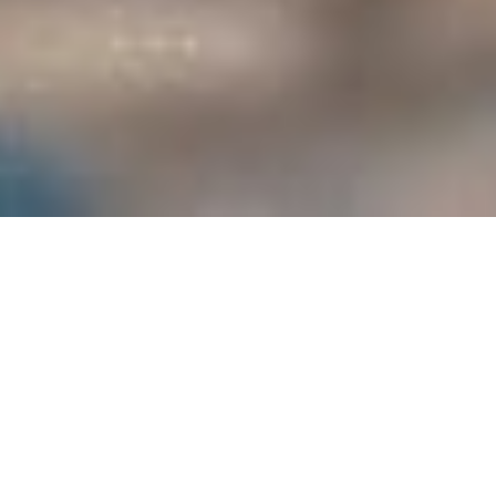
Warum Projektentwicklung mit MarcDavid's Immobilien?
Weil erfolgreiche Immobilienprojekte Erfahrung, Marktkenntnis
und einen starken Vertriebspartner brauchen. Mit unserer
langjährigen Expertise in der vertriebsorientierten
Projektentwicklung begleiten wir Bauträger, Investoren und