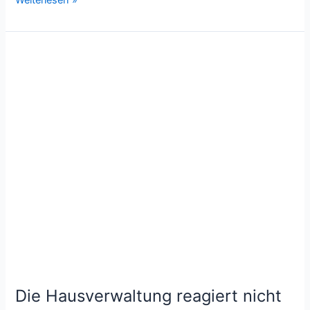
Die
Hausverwaltung
reagiert
nicht
auf
Mängel
–
Ein
Ratgeber
Die Hausverwaltung reagiert nicht