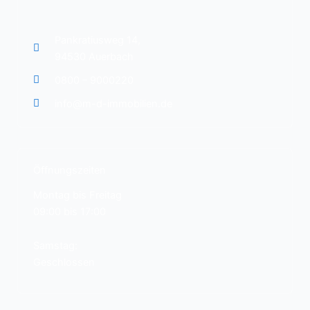
Pankratiusweg 14,
94530 Auerbach
0800 – 9000220
info@m-d-immobilien.de
Öffnungszeiten
Montag bis Freitag
09:00 bis 17:00
Samstag:
Geschlossen