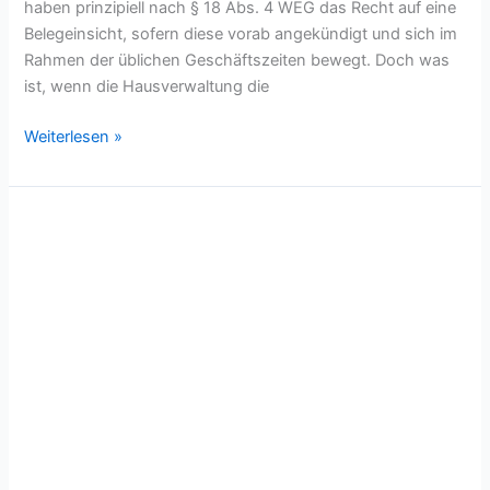
haben prinzipiell nach § 18 Abs. 4 WEG das Recht auf eine
Belegeinsicht, sofern diese vorab angekündigt und sich im
Rahmen der üblichen Geschäftszeiten bewegt. Doch was
ist, wenn die Hausverwaltung die
Weiterlesen »
Wer
trägt
die
Kosten
für
die
Hausverwaltung?