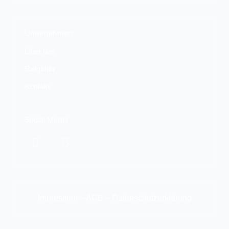
Unternehmen
Über uns
Ratgeber
Kontakt
Social Media
F
I
a
n
c
s
e
t
b
a
o
g
Impressum
–
AGB
–
Datenschutzerklärung
o
r
k
a