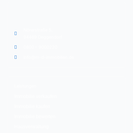
Nörerstraße 5,
94469 Deggendorf
0800 – 9000220
info@m-d-immobilien.de
Leistungen
Immobilie verkaufen
Immobilie kaufen
Immobilie bewerten
Hausverwaltung