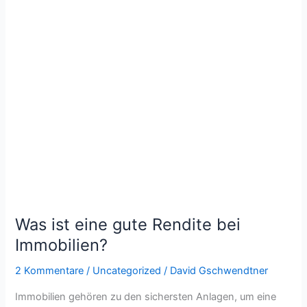
ist
eine
gute
Rendite
bei
Immobilien?
Was ist eine gute Rendite bei
Immobilien?
2 Kommentare
/
Uncategorized
/
David Gschwendtner
Immobilien gehören zu den sichersten Anlagen, um eine